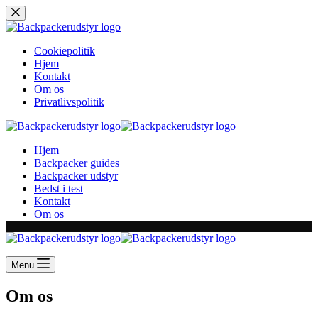
Skip
to
content
Cookiepolitik
Hjem
Kontakt
Om os
Privatlivspolitik
Hjem
Backpacker guides
Backpacker udstyr
Bedst i test
Kontakt
Om os
Menu
Om os