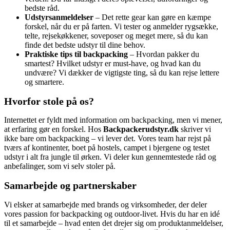
bedste råd.
Udstyrsanmeldelser
– Det rette gear kan gøre en kæmpe
forskel, når du er på farten. Vi tester og anmelder rygsække,
telte, rejsekøkkener, soveposer og meget mere, så du kan
finde det bedste udstyr til dine behov.
Praktiske tips til backpacking
– Hvordan pakker du
smartest? Hvilket udstyr er must-have, og hvad kan du
undvære? Vi dækker de vigtigste ting, så du kan rejse lettere
og smartere.
Hvorfor stole på os?
Internettet er fyldt med information om backpacking, men vi mener,
at erfaring gør en forskel. Hos
Backpackerudstyr.dk
skriver vi
ikke bare om backpacking – vi lever det. Vores team har rejst på
tværs af kontinenter, boet på hostels, campet i bjergene og testet
udstyr i alt fra jungle til ørken. Vi deler kun gennemtestede råd og
anbefalinger, som vi selv stoler på.
Samarbejde og partnerskaber
Vi elsker at samarbejde med brands og virksomheder, der deler
vores passion for backpacking og outdoor-livet. Hvis du har en idé
til et samarbejde – hvad enten det drejer sig om produktanmeldelser,