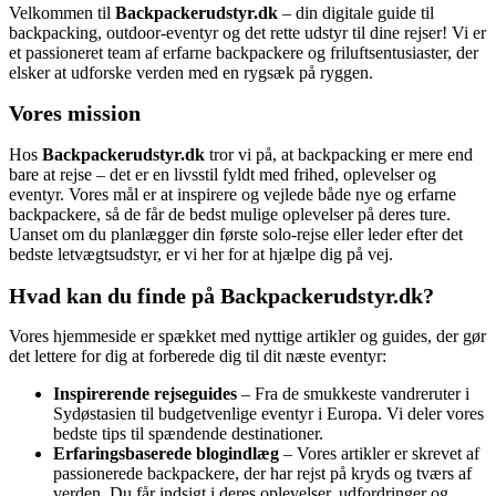
Velkommen til
Backpackerudstyr.dk
– din digitale guide til
backpacking, outdoor-eventyr og det rette udstyr til dine rejser! Vi er
et passioneret team af erfarne backpackere og friluftsentusiaster, der
elsker at udforske verden med en rygsæk på ryggen.
Vores mission
Hos
Backpackerudstyr.dk
tror vi på, at backpacking er mere end
bare at rejse – det er en livsstil fyldt med frihed, oplevelser og
eventyr. Vores mål er at inspirere og vejlede både nye og erfarne
backpackere, så de får de bedst mulige oplevelser på deres ture.
Uanset om du planlægger din første solo-rejse eller leder efter det
bedste letvægtsudstyr, er vi her for at hjælpe dig på vej.
Hvad kan du finde på Backpackerudstyr.dk?
Vores hjemmeside er spækket med nyttige artikler og guides, der gør
det lettere for dig at forberede dig til dit næste eventyr:
Inspirerende rejseguides
– Fra de smukkeste vandreruter i
Sydøstasien til budgetvenlige eventyr i Europa. Vi deler vores
bedste tips til spændende destinationer.
Erfaringsbaserede blogindlæg
– Vores artikler er skrevet af
passionerede backpackere, der har rejst på kryds og tværs af
verden. Du får indsigt i deres oplevelser, udfordringer og