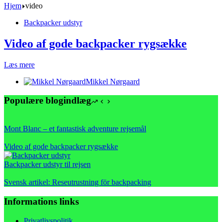
Hjem
video
Backpacker udstyr
Video af gode backpacker rygsække
Video
Læs mere
af
Mikkel Nørgaard
gode
backpacker
Populære blogindlæg
rygsække
Mont Blanc – et fantastisk adventure rejsemål
Video af gode backpacker rygsække
Backpacker udstyr til rejsen
Svensk artikel: Reseutrustning för backpacking
Informations links
Privatlivspolitik