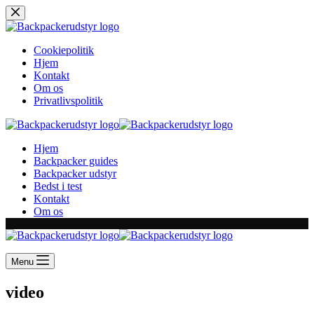
Skip
to
content
Cookiepolitik
Hjem
Kontakt
Om os
Privatlivspolitik
Hjem
Backpacker guides
Backpacker udstyr
Bedst i test
Kontakt
Om os
Menu
video